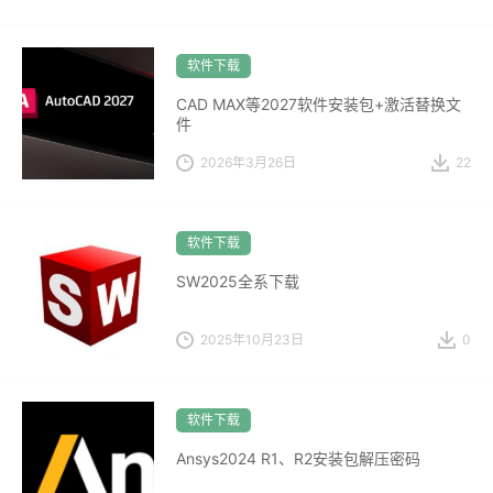
软件下载
CAD MAX等2027软件安装包+激活替换文
件
2026年3月26日
22
软件下载
SW2025全系下载
2025年10月23日
0
软件下载
Ansys2024 R1、R2安装包解压密码