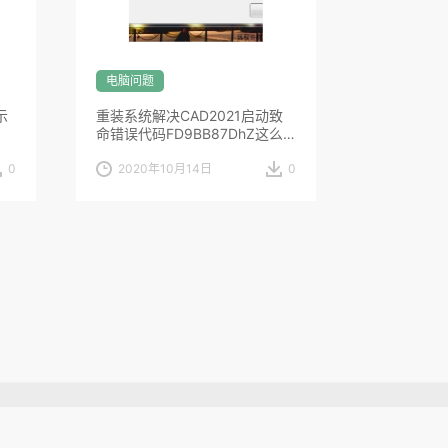
电脑问题
示
重装系统解决CAD2021启动致
命错误代码FD9BB87DhZ这么
回事
0
2020年10月14日
0