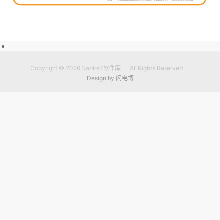
Copyright © 2026
NaokeT软件库
All Rights Reserved
Design by
闪电博