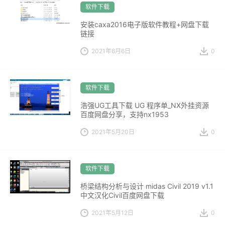
软件下载
安装caxa2016电子版软件教程+网盘下载
链接
2021年6月6日
0
软件下载
浩强UG工具下载 UG 程序单_NX外挂资源
百度网盘分享，支持nx1953
2021年5月20日
0
软件下载
桥梁结构分析与设计 midas Civil 2019 v1.1
中文汉化Civil百度网盘下载
2021年5月12日
0