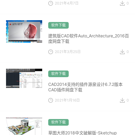
2021年4月7日
0
软件下载
建筑版CAD软件Auto_Architecture_2016百
度网盘下载
2021年3月25日
0
软件下载
CAD2014支持的插件源泉设计6.7.2版本
CAD插件网盘下载
2021年1月16日
0
软件下载
草图大师2018中文破解版-Sketchup