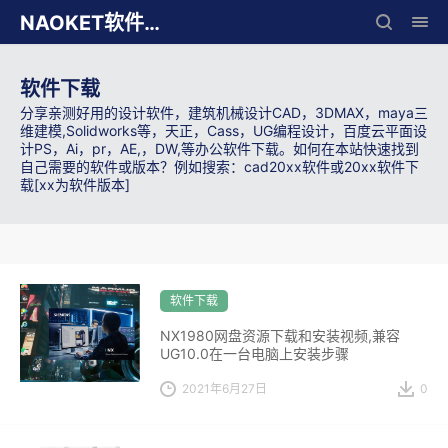
NAOKET软件库
软件下载
分享亲测好用的设计软件，建筑机械设计CAD，3DMAX，maya三
维建模,Solidworks等，天正，Cass，UG编程设计，百度云平面设
计PS，Ai，pr，AE,，DW,等办公软件下载。如何在本站快速找到
自己需要的软件或版本？例如搜索：cad20xx软件或20xx软件下
载[xx为软件版本]
软件下载
NX1980网盘资源下载和安装视频,兼容
UG10.0在一台电脑上安装步骤
2021年6月27日
0