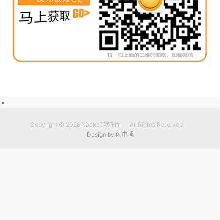
Copyright © 2026
NaokeT软件库
All Rights Reserved
Design by
闪电博