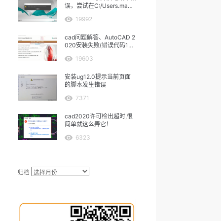
误，尝试在C:/Users.ma中
保存
19992
cad问题解答、AutoCAD 2
020安装失败(错误代码160
3）
19603
安装ug12.0提示当前页面
的脚本发生错误
7371
cad2020许可检出超时,很
简单就这么弄它！
6323
归档