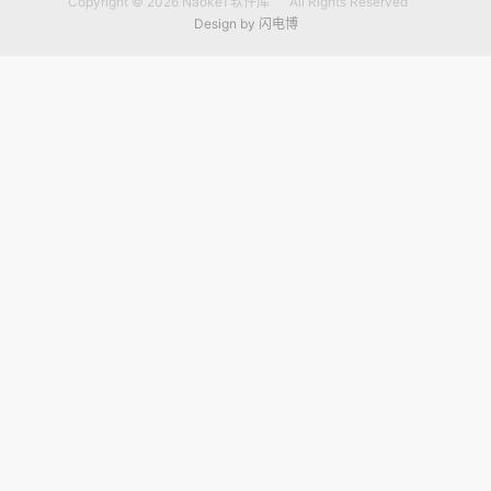
Copyright © 2026
NaokeT软件库
All Rights Reserved
Design by
闪电博