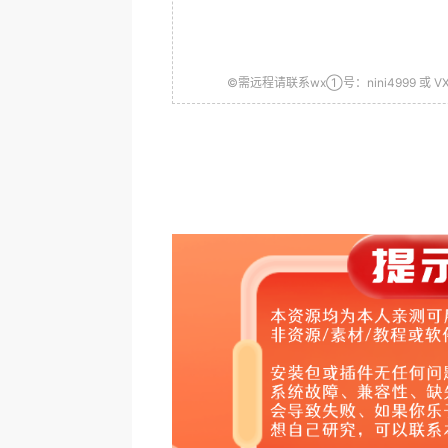
©需远程请联系wx①号：nini4999 