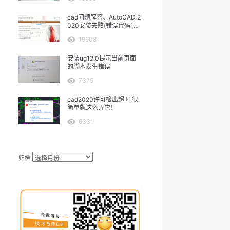
cad问题解答、AutoCAD 2
020安装失败(错误代码160
3）
19608
安装ug12.0提示当前页面
的脚本发生错误
7375
cad2020许可检出超时,很
简单就这么弄它！
6331
归档