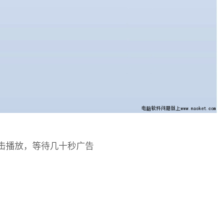
击播放，等待几十秒广告