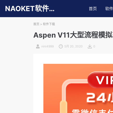
NAOKET软件库
首页
软
首页
>
软件下载
Aspen V11大型流程
nini4999
5月 20, 2020
0