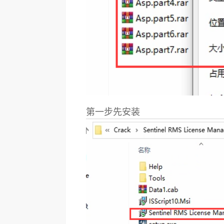
第一步先安装