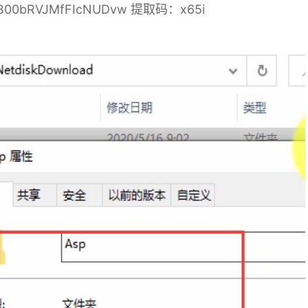
svnUB00bRVJMfFIcNUDvw 提取码：x65i