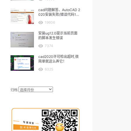
cad问题解答、AutoCAD 2
020安装失败(错误代码160
3）
19606
安装ug12.0提示当前页面
的脚本发生错误
7374
cad2020许可检出超时,很
简单就这么弄它！
6325
归档