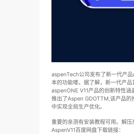
aspenTech公司发布了新一代产
本的功能喽。据了解，新一代产品
aspenONE V11产品的创新
推出了Aspen GDOTTM,该
中实现全局生产优化。
重要的亲测有安装教程可用。解压后有
AspenV11百度网盘下载链接：