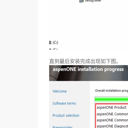
直到最后安装完成出现如下图。