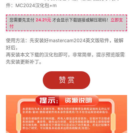
件：MC2024汉化包+m
您需要先支付
24.21元
才会显示下载链接或解压密码！
立即支
付
使用方法：先安装好mastercam2024英文版软件，破解
好后，
再安装本文下载的汉化包即可，非常简单，提示预览版需
先安装更新补丁。
赞赏