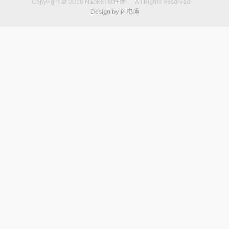
Copyright © 2026
NaokeT软件库
All Rights Reserved
Design by
闪电博