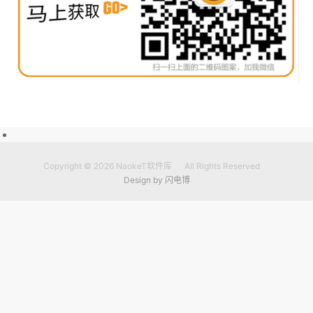
Copyright © 2026
NaokeT软件库
All Rights Reserved
Design by
闪电博