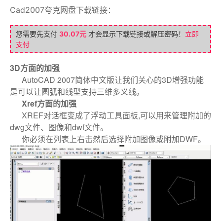
Cad2007夸克网盘下载
链接：
您需要先支付
30.07元
才会显示下载链接或解压密码！
立即
支付
3D方面的加强
AutoCAD 2007简体中文版让我们关心的3D增强功能
是可以让圆弧和线型支持三维多义线。
Xref方面的加强
XREF对话框变成了浮动工具面板,可以用来管理附加的
dwg文件、图像和dwf文件。
你必须在列表上右击然后选择附加图像或附加DWF。