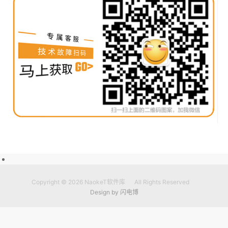
Copyright © 2026
NaokeT软件库
All Rights Reserved
Design by
闪电博