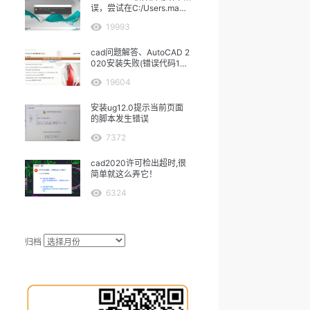
误，尝试在C:/Users.ma中
保存
19993
cad问题解答、AutoCAD 2
020安装失败(错误代码160
3）
19604
安装ug12.0提示当前页面
的脚本发生错误
7372
cad2020许可检出超时,很
简单就这么弄它！
6324
归档