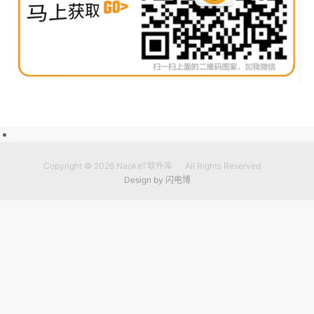
Copyright © 2026
NaokeT软件库
All Rights Reserved
Design by
闪电博