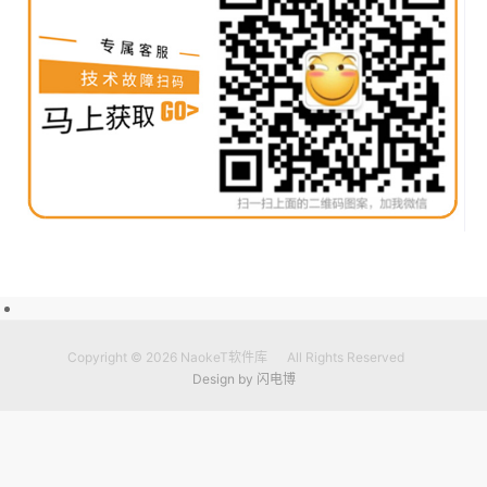
Copyright © 2026
NaokeT软件库
All Rights Reserved
Design by
闪电博