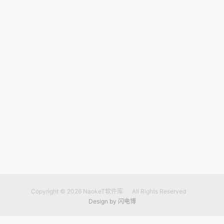
Copyright © 2026
NaokeT软件库
All Rights Reserved
Design by
闪电博