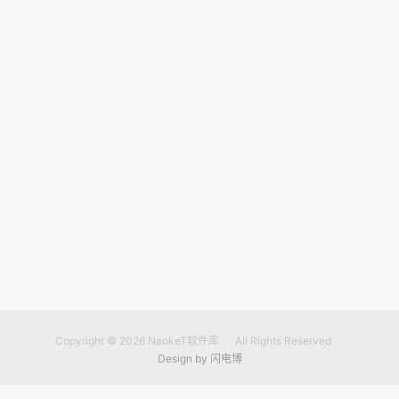
Copyright © 2026
NaokeT软件库
All Rights Reserved
Design by
闪电博