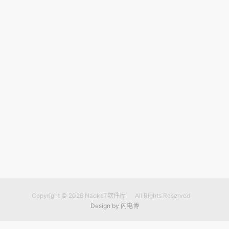
Copyright © 2026
NaokeT软件库
All Rights Reserved
Design by
闪电博