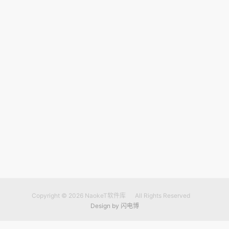
Copyright © 2026
NaokeT软件库
All Rights Reserved
Design by
闪电博