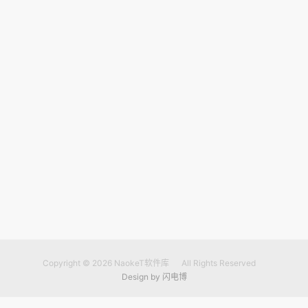
Copyright © 2026
NaokeT软件库
All Rights Reserved
Design by
闪电博