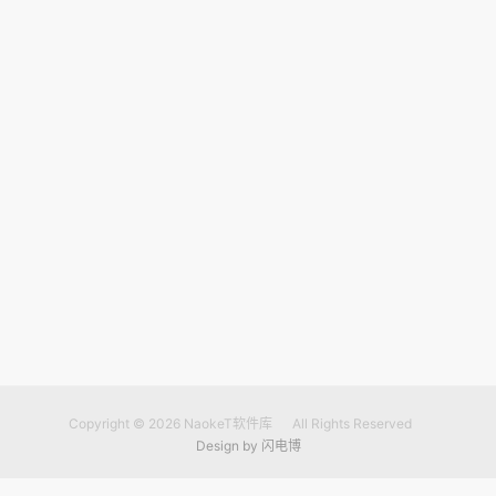
Copyright © 2026
NaokeT软件库
All Rights Reserved
Design by
闪电博