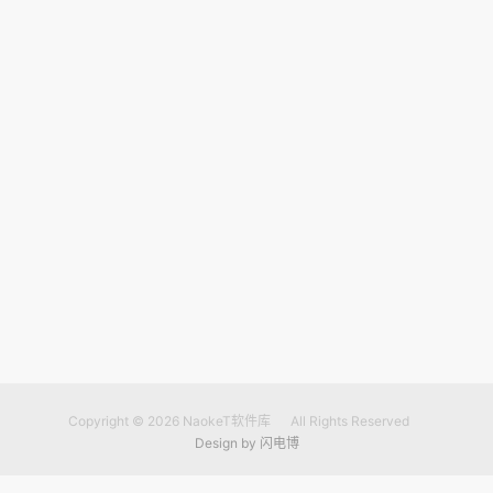
Copyright © 2026
NaokeT软件库
All Rights Reserved
Design by
闪电博