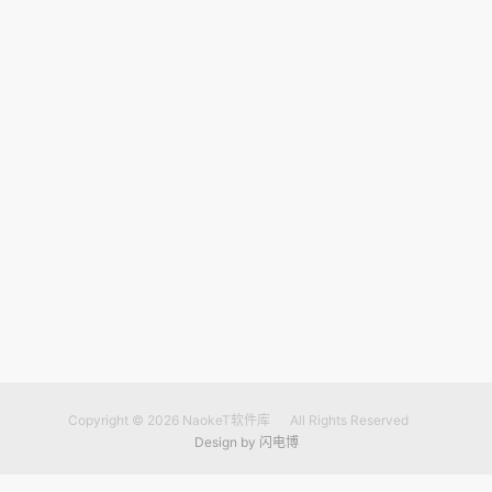
Copyright © 2026
NaokeT软件库
All Rights Reserved
Design by
闪电博