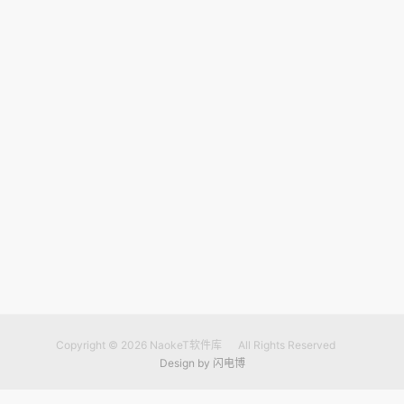
Copyright © 2026
NaokeT软件库
All Rights Reserved
Design by
闪电博