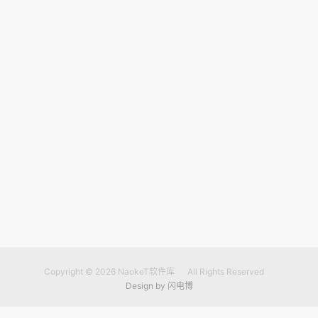
Copyright © 2026
NaokeT软件库
All Rights Reserved
Design by
闪电博