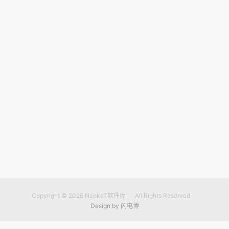
Copyright © 2026
NaokeT软件库
All Rights Reserved
Design by
闪电博