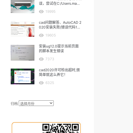
误，尝试在C:/Users.ma中
保存
19995
cad问题解答、AutoCAD 2
020安装失败(错误代码160
3）
19605
安装ug12.0提示当前页面
的脚本发生错误
7373
cad2020许可检出超时,很
简单就这么弄它！
6325
归档