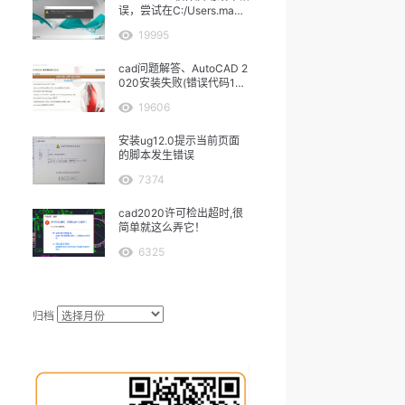
误，尝试在C:/Users.ma中
保存
19995
cad问题解答、AutoCAD 2
020安装失败(错误代码160
3）
19606
安装ug12.0提示当前页面
的脚本发生错误
7374
cad2020许可检出超时,很
简单就这么弄它！
6325
归档